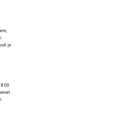
tem,
í
ově je
 8:00
vovat
m