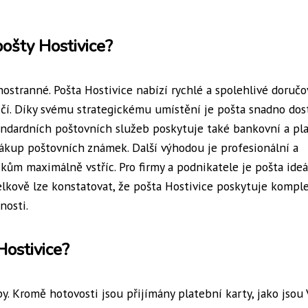
pošty Hostivice?
ostranné. Pošta Hostivice nabízí rychlé a spolehlivé doručo
aničí. Díky svému strategickému umístění je pošta snadno do
tandardních poštovních služeb poskytuje také bankovní a pl
nákup poštovních známek. Další výhodou je profesionální a
níkům maximálně vstříc. Pro firmy a podnikatele je pošta ide
elkově lze konstatovat, že pošta Hostivice poskytuje kompl
nosti.
Hostivice?
. Kromě hotovosti jsou přijímány platební karty, jako jsou V