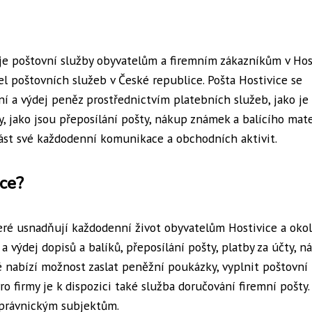
uje poštovní služby obyvatelům a firemním zákazníkům v Host
tel poštovních služeb v České republice. Pošta Hostivice se
ání a výdej peněz prostřednictvím platebních služeb, jako je
y, jako jsou přeposílání pošty, nákup známek a balícího mate
část své každodenní komunikace a obchodních aktivit.
ice?
teré usnadňují každodenní život obyvatelům Hostivice a oko
 a výdej dopisů a balíků, přeposílání pošty, platby za účty, n
é nabízí možnost zaslat peněžní poukázky, vyplnit poštovní
ro firmy je k dispozici také služba doručování firemní pošty.
 právnickým subjektům.