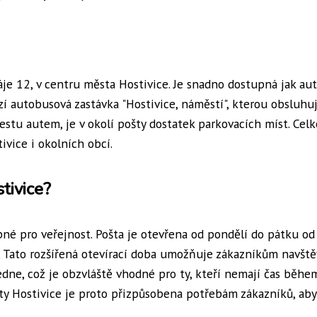
áje 12, v centru města Hostivice. Je snadno dostupná jak au
zí autobusová zastávka "Hostivice, náměstí", kterou obsluhuj
cestu autem, je v okolí pošty dostatek parkovacích míst. Celk
vice i okolních obcí.
tivice?
pné pro veřejnost. Pošta je otevřena od pondělí do pátku od
. Tato rozšířená otevírací doba umožňuje zákazníkům navště
dne, což je obzvláště vhodné pro ty, kteří nemají čas běhe
ty Hostivice je proto přizpůsobena potřebám zákazníků, aby