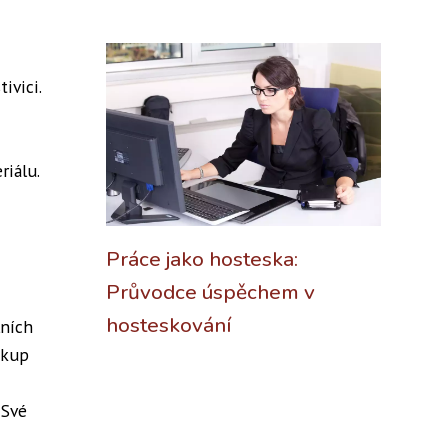
ivici.
riálu.
Práce jako hosteska:
Průvodce úspěchem v
hosteskování
lních
ákup
 Své