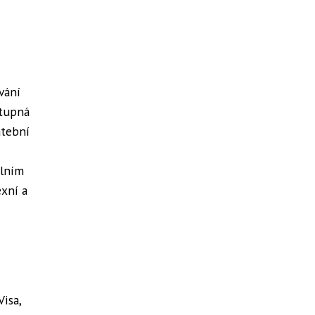
vání
stupná
atební
álním
exní a
isa,