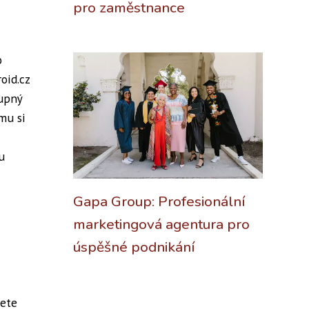
pro zaměstnance
o
oid.cz
tupný
mu si
u
Gapa Group: Profesionální
marketingová agentura pro
úspěšné podnikání
nete