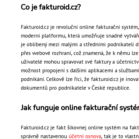
Co je fakturoid.cz?
Fakturoid.cz je revoluční online fakturační systém,
moderní platformu, která umožňuje snadné vytváře
je oblíbený mezi malými a středními podnikateli dí
přes webové rozhraní, což znamená, že k němu lze
uživatelé mohou spravovat své faktury a účetnictví
možnost propojení s dalšími aplikacemi a službami
podnikání. Celkově lze říci, že fakturoid.cz je ino
dokumentů pro podnikatele v České republice.
Jak funguje online fakturační syst
Fakturoid.cz je fakt šikovnej online systém na fak
správně nastavenou
účetní osnova
, tak je to vlas