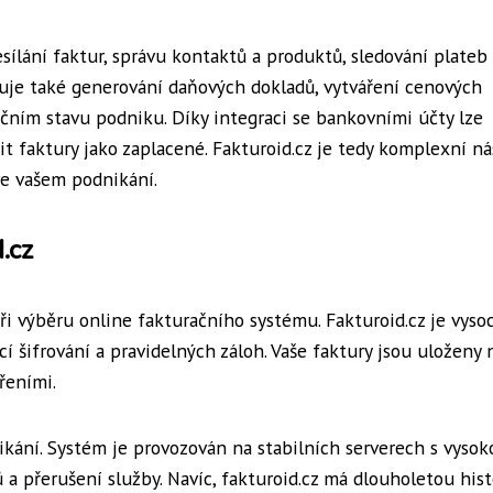
esílání faktur, správu kontaktů a produktů, sledování plateb
je také generování daňových dokladů, vytváření cenových
čním stavu podniku. Díky integraci se bankovními účty lze
t faktury jako zaplacené. Fakturoid.cz je tedy komplexní ná
ve vašem podnikání.
.cz
ři výběru online fakturačního systému. Fakturoid.cz je vyso
 šifrování a pravidelných záloh. Vaše faktury jsou uloženy 
řeními.
ikání. Systém je provozován na stabilních serverech s vysok
 a přerušení služby. Navíc, fakturoid.cz má dlouholetou histo