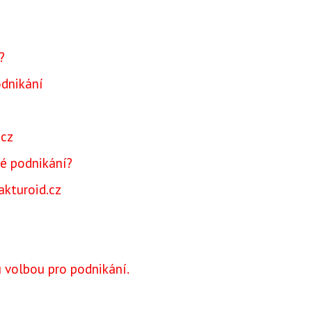
?
odnikání
.cz
vé podnikání?
akturoid.cz
u volbou pro podnikání.