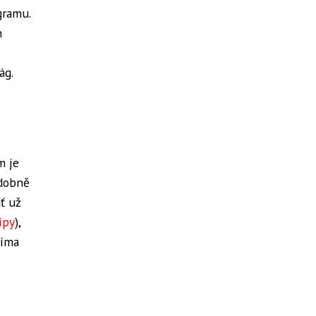
gramu.
h
ág.
m je
odobně
ť už
ipy
),
šíma