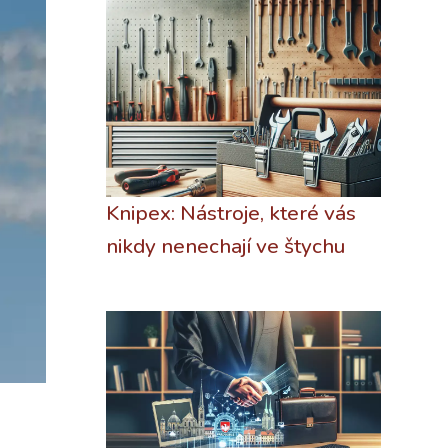
Knipex: Nástroje, které vás
nikdy nenechají ve štychu