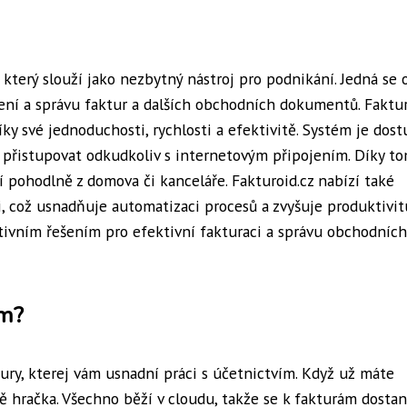
 který slouží jako nezbytný nástroj pro podnikání. Jedná se 
ní a správu faktur a dalších obchodních dokumentů. Faktur
ky své jednoduchosti, rychlosti a efektivitě. Systém je dos
 přistupovat odkudkoliv s internetovým připojením. Díky to
 pohodlně z domova či kanceláře. Fakturoid.cz nabízí také
, což usnadňuje automatizaci procesů a zvyšuje produktivit
vativním řešením pro efektivní fakturaci a správu obchodních
ém?
tury, kterej vám usnadní práci s účetnictvím. Když už máte
tně hračka. Všechno běží v cloudu, takže se k fakturám dosta