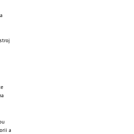
 a
stroj
ce
na
ou
rii a