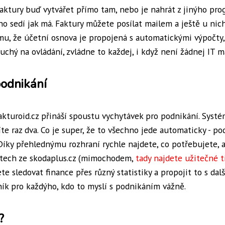
faktury buď vytvářet přímo tam, nebo je nahrát z jinýho pro
o sedí jak má. Faktury můžete posílat mailem a ještě u nic
 tomu, že účetní osnova je propojená s automatickými výpočty,
uchý na ovládání, zvládne to každej, i když není žádnej IT m
podnikání
Fakturoid.cz přináší spoustu vychytávek pro podnikání. Systé
íte raz dva. Co je super, že to všechno jede automaticky - p
Díky přehlednýmu rozhraní rychle najdete, co potřebujete, a
autech ze skodaplus.cz (mimochodem,
tady najdete užitečné t
te sledovat finance přes různý statistiky a propojit to s dal
ík pro každýho, kdo to myslí s podnikáním vážně.
?