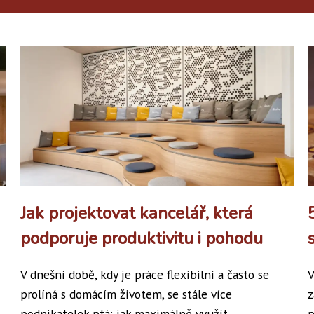
Jak projektovat kancelář, která
podporuje produktivitu i pohodu
V dnešní době, kdy je práce flexibilní a často se
V
prolíná s domácím životem, se stále více
z
podnikatelek ptá: jak maximálně využít...
p