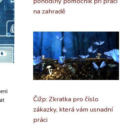
pohodlný pomocník při práci
na zahradě
cení
Čižp: Zkratka pro číslo
at
zákazky, která vám usnadní
práci