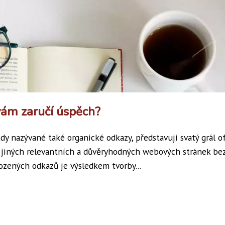
vám zaručí úspěch?
y nazývané také organické odkazy, představují svatý grál of
z jiných relevantních a důvěryhodných webových stránek be
ozených odkazů je výsledkem tvorby...