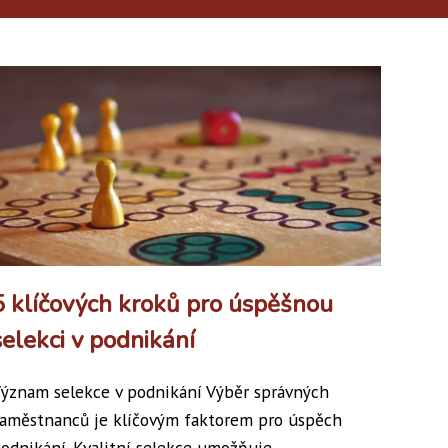
5 klíčových kroků pro úspěšnou
selekci v podnikání
ýznam selekce v podnikání Výběr správných
aměstnanců je klíčovým faktorem pro úspěch
odnikání. Kvalitní selekce umožňuje...