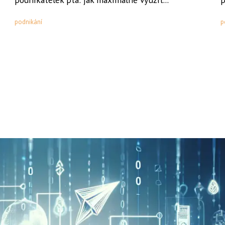
podnikání
p