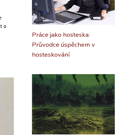
e
t o
Práce jako hosteska:
Průvodce úspěchem v
hosteskování