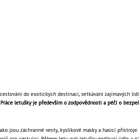
cestování do exotických destinací, setkávání zajímavých lidí
.
Práce letušky je především o zodpovědnosti a péči o bezpe
ako jsou záchranné vesty, kyslíkové masky a hasicí přístroje.
ápojů pro cestující. Během letu pak letušky podávají jídlo a n