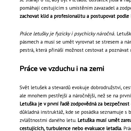
pomáhají cestujícím s umístěním zavazadel a zodpo
zachovat klid a profesionalitu a postupovat podle
Práce letušky je fyzicky i psychicky náročná.
Letušk
pásmech a musí se umět vyrovnat se stresem a nár
pestrá, která přináší možnost cestovat a poznávat 
Práce ve vzduchu i na zemi
Svět letušek a stevardů evokuje dobrodružství, cest
ale mnohem pestřejší a náročnější, než se na prvn
Letuška je v první řadě zodpovědná za bezpečnost c
důkladná instruktáž, kde se posádka seznamuje s 
zvláštnostmi daného letu.
Letuška musí umět zarea
cestujících, turbulence nebo evakuace letadla.
Prá