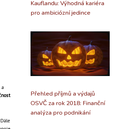
Kauflandu: Výhodná kariéra
pro ambiciózní jedince
 a
Přehled příjmů a výdajů
čnost
OSVČ za rok 2018: Finanční
analýza pro podnikání
 Dále
ápoje,