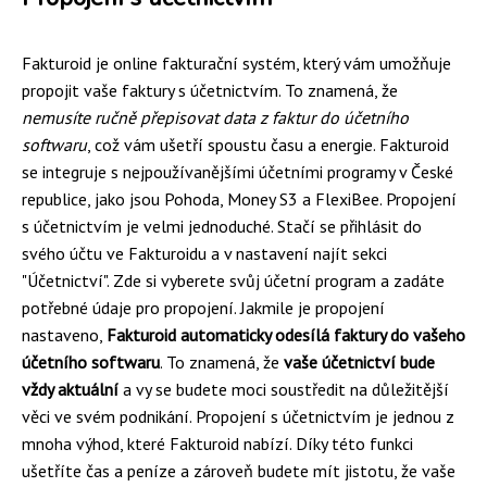
Fakturoid je online fakturační systém, který vám umožňuje
propojit vaše faktury s účetnictvím. To znamená, že
nemusíte ručně přepisovat data z faktur do účetního
softwaru
, což vám ušetří spoustu času a energie. Fakturoid
se integruje s nejpoužívanějšími účetními programy v České
republice, jako jsou Pohoda, Money S3 a FlexiBee. Propojení
s účetnictvím je velmi jednoduché. Stačí se přihlásit do
svého účtu ve Fakturoidu a v nastavení najít sekci
"Účetnictví". Zde si vyberete svůj účetní program a zadáte
potřebné údaje pro propojení. Jakmile je propojení
nastaveno,
Fakturoid automaticky odesílá faktury do vašeho
účetního softwaru
. To znamená, že
vaše účetnictví bude
vždy aktuální
a vy se budete moci soustředit na důležitější
věci ve svém podnikání. Propojení s účetnictvím je jednou z
mnoha výhod, které Fakturoid nabízí. Díky této funkci
ušetříte čas a peníze a zároveň budete mít jistotu, že vaše