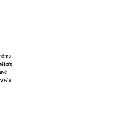
atnému
páteře
ravé
aví a