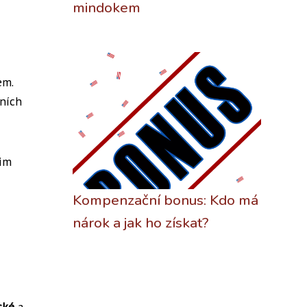
mindokem
em.
rních
šim
Kompenzační bonus: Kdo má
nárok a jak ho získat?
cké
a