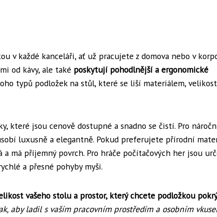
ou v každé kanceláři, ať už pracujete z domova nebo v korpo
mi od kávy, ale také
poskytují pohodlnější a ergonomické
oho typů podložek na stůl, které se liší materiálem, velikost
ky, které jsou cenově dostupné a snadno se čistí. Pro náročn
působí luxusně a elegantně. Pokud preferujete přírodní mater
ká a má příjemný povrch. Pro hráče počítačových her jsou ur
rychlé a přesné pohyby myši.
elikost vašeho stolu a prostor, který chcete podložkou pokr
tak, aby ladil s vaším pracovním prostředím a osobním vkuse