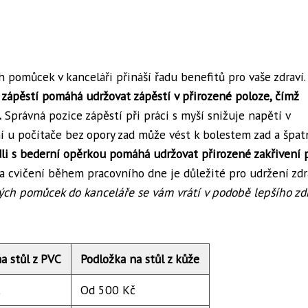
 pomůcek v kanceláři přináší řadu benefitů pro vaše zdraví.
ápěstí pomáhá udržovat zápěstí v přirozené poloze, čímž
.
Správná pozice zápěstí při práci s myší snižuje napětí v
ní u počítače bez opory zad může vést k bolestem zad a šp
li s bederní opěrkou pomáhá udržovat přirozené zakřivení 
a cvičení během pracovního dne je důležité pro udržení zd
ých pomůcek do kanceláře se vám vrátí v podobě lepšího zdr
a stůl z PVC
Podložka na stůl z kůže
č
Od 500 Kč