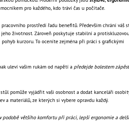
omocníkem pro každého, kdo tráví čas u počítače.
 pracovního prostředí řadu benefitů. Především chrání váš s
eho životnost. Zároveň poskytuje stabilní a protiskluzovo
í pohyb kurzoru. To oceníte zejména při práci s grafickými
pak uleví vašim rukám od napětí a
předejde bolestem zápěst
ůl pomůže vyjádřit vaši osobnost a dodat kanceláři osobitý
v a materiálů, ze kterých si vybere opravdu každý.
 v podobě většího komfortu při práci, lepší ergonomie a delš