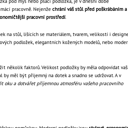
ožka pod myš nebo psací podložka, je v dnešní době
omácí pracovně. Nejenže
chrání váš stůl před poškrábáním a
onomičtější pracovní prostředí
.
 na stůl, lišících se materiálem, tvarem, velikostí i design
tkových podložek, elegantních kožených modelů, nebo mode
ážit několik faktorů. Velikost podložky by měla odpovídat va
 by měl být příjemný na dotek a snadno se udržovat. A v
it oku a dotvářet příjemnou atmosféru vašeho pracovního
lářskou pomůckou. Moderní podložky jsou
stylové
,
ergonomi