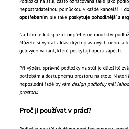
Podložka na stůl, často označovaná také jako podl
nepostradatelnou pomůckou v každé kanceláři i d
opotřebením
, ale také
poskytuje pohodlnější a erg
Na trhu je k dispozici nepřeberné množství podložek
Můžete si vybrat z klasických plastových nebo lá
gelových variant, které poskytují oporu zápěstí.
Při výběru správné podložky na stůl je důležité zv
potřebám a dostupnému prostoru na stole. Materiál
neposlední řadě by vám
design podložky měl lahod
prostoru
.
Proč ji používat v práci?
Podložka na stůl už dávno není jen nudnou kance