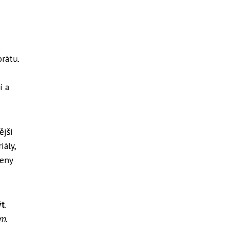
rátu.
í a
ější
iály,
čeny
ýt
.
m.