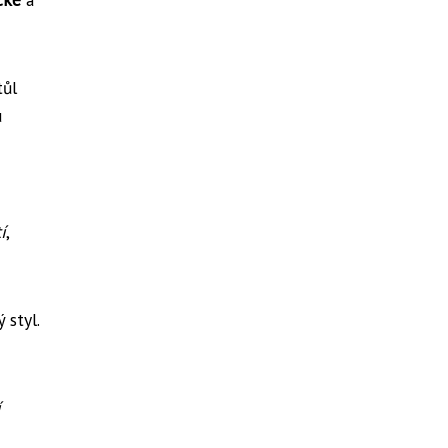
tůl
u
í
,
 styl.
í