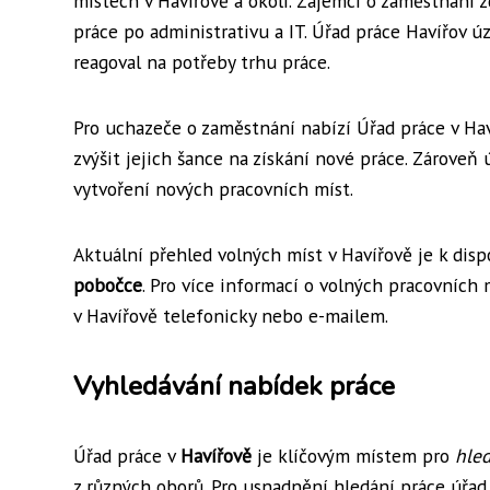
místech v Havířově a okolí. Zájemci o zaměstnání 
práce po administrativu a IT. Úřad práce Havířov ú
reagoval na potřeby trhu práce.
Pro uchazeče o zaměstnání nabízí Úřad práce v Ha
zvýšit jejich šance na získání nové práce. Zárove
vytvoření nových pracovních míst.
Aktuální přehled volných míst v Havířově je k di
pobočce
. Pro více informací o volných pracovních
v Havířově telefonicky nebo e-mailem.
Vyhledávání nabídek práce
Úřad práce v
Havířově
je klíčovým místem pro
hled
z různých oborů. Pro usnadnění hledání práce úřad 