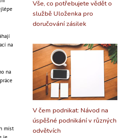
lní
Vše, co potřebujete vědět o
ejlépe
službě Uloženka pro
doručování zásilek
áhají
ací na
mo na
 práce
V čem podnikat: Návod na
úspěšné podnikání v různých
h míst
odvětvích
e je