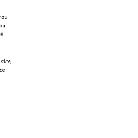
ohou
ými
vé
ráce,
ce