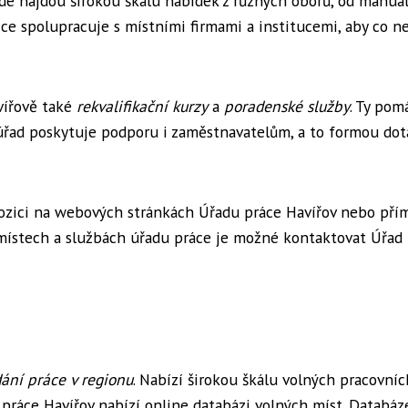
zde najdou širokou škálu nabídek z různých oborů, od manuá
zce spolupracuje s místními firmami a institucemi, aby co n
vířově také
rekvalifikační kurzy
a
poradenské služby
. Ty pom
ň úřad poskytuje podporu i zaměstnavatelům, a to formou dot
spozici na webových stránkách Úřadu práce Havířov nebo pří
 místech a službách úřadu práce je možné kontaktovat Úřad
ání práce v regionu
. Nabízí širokou škálu volných pracovníc
práce Havířov nabízí online databázi volných míst. Databáz