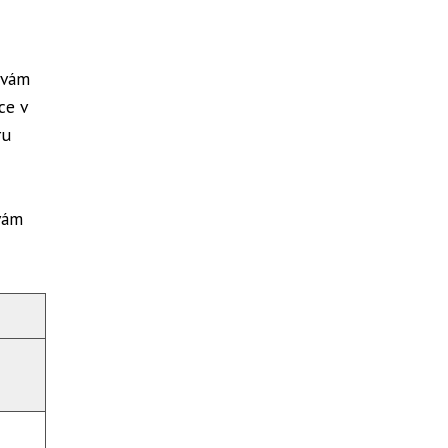
á vám
ce v
ru
vám