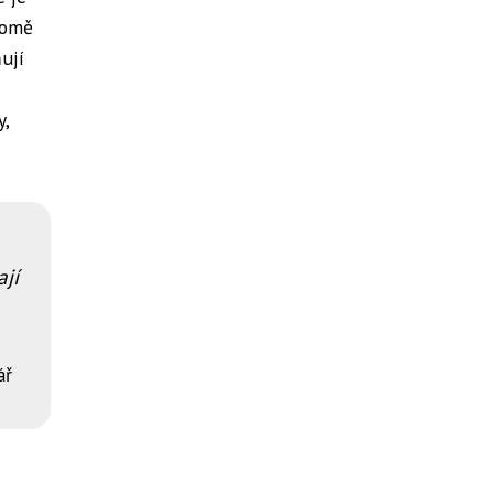
romě
ují
y,
ají
ář