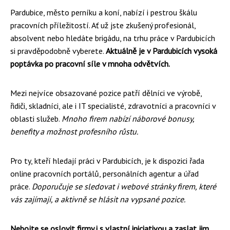
Pardubice, město perníku a koní, nabízí i pestrou škálu
pracovních příležitostí. Ať už jste zkušený profesionál,
absolvent nebo hledáte brigádu, na trhu práce v Pardubicích
si pravděpodobně vyberete.
Aktuálně je v Pardubicích vysoká
poptávka po pracovní síle v mnoha odvětvích.
Mezi nejvíce obsazované pozice patří dělníci ve výrobě,
řidiči, skladníci, ale i IT specialisté, zdravotníci a pracovníci v
oblasti služeb.
Mnoho firem nabízí náborové bonusy,
benefity a možnost profesního růstu.
Pro ty, kteří hledají práci v Pardubicích, je k dispozici řada
online pracovních portálů, personálních agentur a úřad
práce.
Doporučuje se sledovat i webové stránky firem, které
vás zajímají, a aktivně se hlásit na vypsané pozice.
Nebojte se oslovit firmy i s vlastní iniciativou a zaslat jim