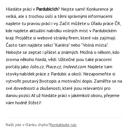
Hledáte práci v
Pardubicích
? Nejste sami! Konkurence je
velká, ale s trochou úsilí a těmi správnými informacemi
najdete tu pravou práci i vy. Začít můžete u Úřadu práce ČR,
kde najdete aktuální nabídku volných míst v Pardubickém
kraji. Projděte si webové stránky firem, které vás zajímají.
Často tam najdete sekci "Kariéra" nebo "Volná místa".
Nebojte se zeptat i přátel a známých. Možná o někom, kdo
zrovna někoho hledá, vědí. Užitečné jsou také pracovní
portály jako
Jobs.cz
,
Prace.cz
,
Indeed.com
. Najdete tam
stovky nabídek práce z Pardubic a okolí. Nezapomeňte si
vytvořit poutavý životopis a motivační dopis. Zaměřte se na
své dovednosti a zkušenosti, které jsou relevantní pro
danou pozici. Ať už hledáte práci v jakémkoli oboru, přejeme
vám hodně štěstí!
Našli jste v článku chybu?
Kontaktujte nás