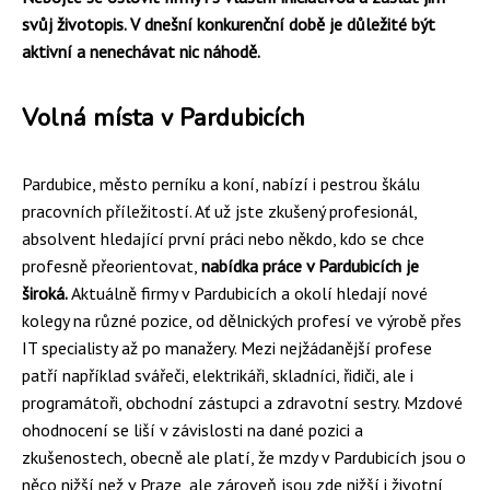
svůj životopis. V dnešní konkurenční době je důležité být
aktivní a nenechávat nic náhodě.
Volná místa v Pardubicích
Pardubice, město perníku a koní, nabízí i pestrou škálu
pracovních příležitostí. Ať už jste zkušený profesionál,
absolvent hledající první práci nebo někdo, kdo se chce
profesně přeorientovat,
nabídka práce v Pardubicích je
široká.
Aktuálně firmy v Pardubicích a okolí hledají nové
kolegy na různé pozice, od dělnických profesí ve výrobě přes
IT specialisty až po manažery. Mezi nejžádanější profese
patří například svářeči, elektrikáři, skladníci, řidiči, ale i
programátoři, obchodní zástupci a zdravotní sestry. Mzdové
ohodnocení se liší v závislosti na dané pozici a
zkušenostech, obecně ale platí, že mzdy v Pardubicích jsou o
něco nižší než v Praze, ale zároveň jsou zde nižší i životní