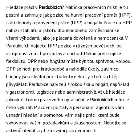
Hledáte práci v
Pardubicích
? Nabídka pracovních míst je tu
pestrá a zahrnuje jak pozice na hlavní pracovní poměr (HPP),
tak i dohody o provedení práce (DPP) a brigády. Práce na HPP
nabízí stabilitu a jistotu dlouhodobého zaměstnání se
všemi výhodami, jako je placená dovolená a nemocenská. V
Pardubicích najdete HPP pozice v různých odvětvích, od
strojírenství a IT po služby a obchod. Pokud preferujete
flexibilitu, DPP nebo
brigáda
může být tou správnou volbou.
DPP se hodí pro krátkodobé a nahodilé úkoly, zatímco
brigády jsou ideální pro studenty nebo ty, kteří si chtějí
přivydělat. Pardubice nabízejí širokou škálu brigád, například
v gastronomii, logistice nebo administrativě. Ať už hledáte
jakoukoli formu pracovního uplatnění, v
Pardubicích
máte z
čeho vybírat. Pracovní portály a personální agentury vám
usnadní hledání a pomohou vám najít práci, která bude
vyhovovat vašim požadavkům a zkušenostem. Nebojte se
aktivně hledat a jít za svými pracovními cíli!