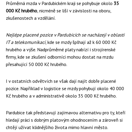
Průměrná mzda v Pardubickém kraji se pohybuje okolo
35
000 Kč hrubého
, nicméně se liší v závislosti na oboru,
zkušenostech a vzdělání.
Nejlépe placené pozice v Pardubicích se nacházejí v oblasti
IT a telekomunikací
, kde se mzdy šplhají až k 60 000 Kč
hrubého a výše. Nadprůměrné platy nabízí i strojírenské
firmy, kde se zkušení odborníci mohou dostat na mzdu
přesahující 50 000 Kč hrubého.
I v ostatních odvětvích se však dají najít dobře placené
pozice. Například v logistice se mzdy pohybují okolo 40 000
Kč hrubého a v administrativě okolo 35 000 Kč hrubého.
Pardubice tak představují zajímavou alternativu pro ty, kteří
hledají práci s dobrým platovým ohodnocením a zároveň si
chtějí užívat klidnějšího života mimo hlavní město.