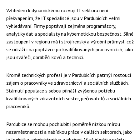
Vzhledem k dynamickému rozvoji IT sektoru není
překvapením, že IT specialisté jsou v Pardubicích velmi
vyhledávaní. Firmy poptávají zejména programátory,
analytiky dat a specialisty na kybernetickou bezpečnost. Silné
zastoupení v regionu má i strojírenský a výrobní průmysl, což
se odráží i na poptávce po kvalifikovaných pracovnících, jako
jsou svářeči, obráběči kovů a technici.
Kromě technických profesí je v Pardubicích patrný i rostoucí
zájem o pracovníky ve zdravotnictví a sociálních službách.
Stárnutí populace s sebou přináší zvýšenou potřebu
kvalifikovaných zdravotních sester, pečovatelů a sociálních
pracovníků.
Pardubice se mohou pochlubit i poměrně nízkou mírou
nezaměstnanosti a nabídkou práce v dalších sektorech, jako
je logistika, administrativa a obchod. Ať už hledáte práci v