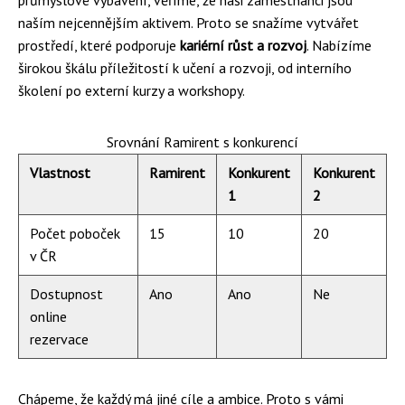
průmyslové vybavení, věříme, že naši zaměstnanci jsou
naším nejcennějším aktivem. Proto se snažíme vytvářet
prostředí, které podporuje
kariérní růst a rozvoj
. Nabízíme
širokou škálu příležitostí k učení a rozvoji, od interního
školení po externí kurzy a workshopy.
Srovnání Ramirent s konkurencí
Vlastnost
Ramirent
Konkurent
Konkurent
1
2
Počet poboček
15
10
20
v ČR
Dostupnost
Ano
Ano
Ne
online
rezervace
Chápeme, že každý má jiné cíle a ambice. Proto s vámi