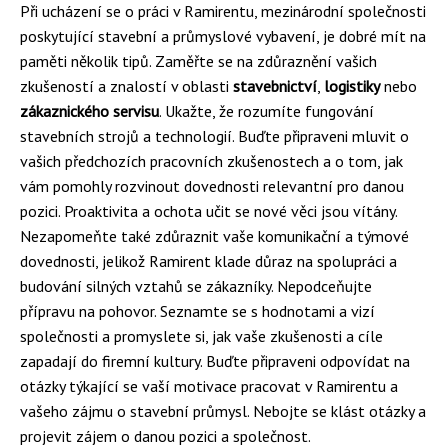
Při ucházení se o práci v Ramirentu, mezinárodní společnosti
poskytující stavební a průmyslové vybavení, je dobré mít na
paměti několik tipů. Zaměřte se na zdůraznění vašich
zkušeností a znalostí v oblasti
stavebnictví
,
logistiky
nebo
zákaznického servisu
. Ukažte, že rozumíte fungování
stavebních strojů a technologií. Buďte připraveni mluvit o
vašich předchozích pracovních zkušenostech a o tom, jak
vám pomohly rozvinout dovednosti relevantní pro danou
pozici. Proaktivita a ochota učit se nové věci jsou vítány.
Nezapomeňte také zdůraznit vaše komunikační a týmové
dovednosti, jelikož Ramirent klade důraz na spolupráci a
budování silných vztahů se zákazníky. Nepodceňujte
přípravu na pohovor. Seznamte se s hodnotami a vizí
společnosti a promyslete si, jak vaše zkušenosti a cíle
zapadají do firemní kultury. Buďte připraveni odpovídat na
otázky týkající se vaší motivace pracovat v Ramirentu a
vašeho zájmu o stavební průmysl. Nebojte se klást otázky a
projevit zájem o danou pozici a společnost.