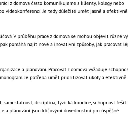
práci z domova často komunikujeme s klienty, kolegy nebo
o videokonferencí. Je tedy důležité umět jasně a efektivně
klíčová. V průběhu práce z domova se mohou objevit různé vý
a pak pomáhá najít nové a inovativní způsoby, jak pracovat lé
rganizace a plánování. Pracovat z domova vyžaduje schopno
harmonogram. Je potřeba umět prioritizovat úkoly a efektivně
 samostatnost, disciplína, fyzická kondice, schopnost řešit
ace a plánování jsou klíčovými dovednostmi pro úspěšné