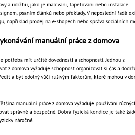
vy a údržbu, jako je malování, tapetování nebo instalace
esignem, psaním článků nebo překlady. V neposlední řadě exi
gu, například prodej na e-shopech nebo správa sociálních mé
vykonávání manuální práce z domova
e potřeba mít určité dovednosti a schopnosti. Jednou z
covat z domova vyžaduje schopnost organizovat si čas a dodrž
tředit a být odolný vůči rušivým faktorům, které mohou v d
 Většina manuální práce z domova vyžaduje používání různýc
covat správně a bezpečně. Dobrá fyzická kondice je také žád
zicky náročné.