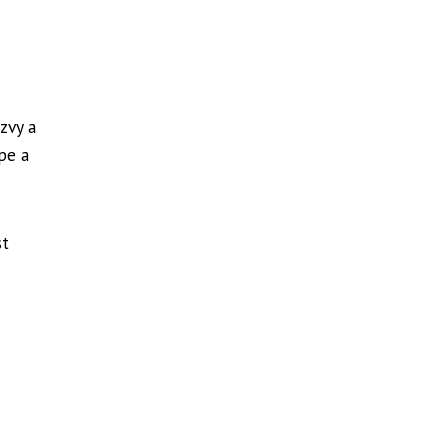
zvy a
pe a
st