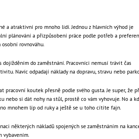
 a atraktivní pro mnoho lidí. Jednou z hlavních výhod je
ální plánování a přizpůsobení práce podle potřeb a preferen
a osobní rovnováhu.
s dojížděním do zaměstnání. Pracovníci nemusí trávit čas
tivitu. Navíc odpadají náklady na dopravu, stravu nebo parko
at pracovní koutek přesně podle svého gusta. Je super, že př
u nebo si dát nohy na stůl, prostě co vám vyhovuje. No a k
o mnohem líp od ruky a ještě se u toho cítíte fajn.
inaci některých nákladů spojených se zaměstnáním na kance
ím vybavením.