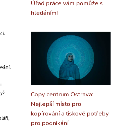
Úřad práce vám pomůže s
hledáním!
cí.
vání.
i
dyž
Copy centrum Ostrava:
Nejlepší místo pro
kopírování a tiskové potřeby
láři,
pro podnikání