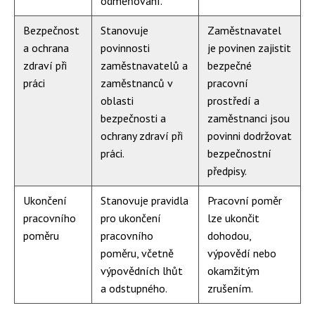
odměňování.
Bezpečnost
Stanovuje
Zaměstnavatel
a ochrana
povinnosti
je povinen zajistit
zdraví při
zaměstnavatelů a
bezpečné
práci
zaměstnanců v
pracovní
oblasti
prostředí a
bezpečnosti a
zaměstnanci jsou
ochrany zdraví při
povinni dodržovat
práci.
bezpečnostní
předpisy.
Ukončení
Stanovuje pravidla
Pracovní poměr
pracovního
pro ukončení
lze ukončit
poměru
pracovního
dohodou,
poměru, včetně
výpovědí nebo
výpovědních lhůt
okamžitým
a odstupného.
zrušením.