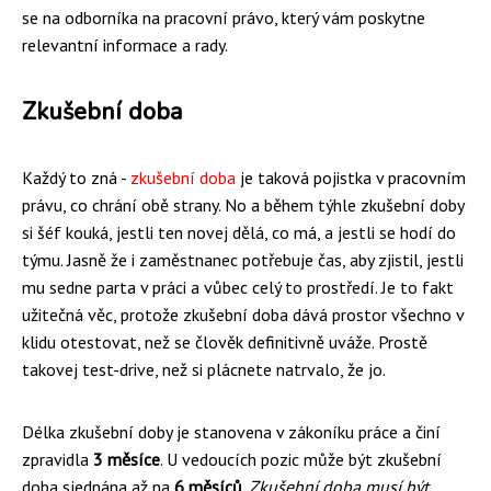
se na odborníka na pracovní právo, který vám poskytne
relevantní informace a rady.
Zkušební doba
Každý to zná -
zkušební doba
je taková pojistka v pracovním
právu, co chrání obě strany. No a během týhle zkušební doby
si šéf kouká, jestli ten novej dělá, co má, a jestli se hodí do
týmu. Jasně že i zaměstnanec potřebuje čas, aby zjistil, jestli
mu sedne parta v práci a vůbec celý to prostředí. Je to fakt
užitečná věc, protože zkušební doba dává prostor všechno v
klidu otestovat, než se člověk definitivně uváže. Prostě
takovej test-drive, než si plácnete natrvalo, že jo.
Délka zkušební doby je stanovena v zákoníku práce a činí
zpravidla
3 měsíce
. U vedoucích pozic může být zkušební
doba sjednána až na
6 měsíců
.
Zkušební doba musí být