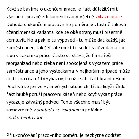
Když se bavíme o ukončení práce, je fakt důležitý mít
všechno správně zdokumentovaný, včetně
výkazu práce
.
Dohoda o ukončení pracovního poměru je vlastně taková
džentlmenská varianta, kde se obě strany musí písemně
domluvit. No a pak je tu výpověď - tu může dát každý, jak
zaměstnanec, tak šéf, ale musí to sedět s důvodama, co
jsou v zákoníku práce. Často se stává, že firma řeší
reorganizaci nebo třeba není spokojená s výkazem práce
zaměstnance a jeho výsledkama. V nejhorším případě může
dojít i na okamžitý vyhazov, to už je ale fakt krajní řešení.
Používá se jen ve výjimečných situacích, třeba když někdo
fakt hrubě poruší pracovní kázeň nebo když výkaz práce
vykazuje závažný podvod. Tohle všechno musí být
samozřejmě
v souladu se zákonem
a pořádně
zdokumentované
.
Při ukončování pracovního poměru je nezbytné dodržet