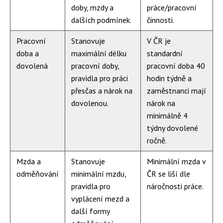
doby, mzdy a
práce/pracovní
dalších podmínek.
činnosti.
Pracovní
Stanovuje
V ČR je
doba a
maximální délku
standardní
dovolená
pracovní doby,
pracovní doba 40
pravidla pro práci
hodin týdně a
přesčas a nárok na
zaměstnanci mají
dovolenou.
nárok na
minimálně 4
týdny dovolené
ročně.
Mzda a
Stanovuje
Minimální mzda v
odměňování
minimální mzdu,
ČR se liší dle
pravidla pro
náročnosti práce.
vyplácení mezd a
další formy