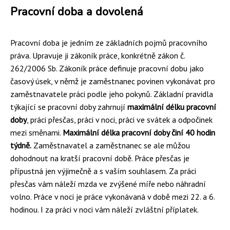
Pracovní doba a dovolená
Pracovní doba je jedním ze základních pojmů pracovního
práva. Upravuje ji zákoník práce, konkrétně zákon č.
262/2006 Sb. Zákoník práce definuje pracovní dobu jako
časový úsek, v němž je zaměstnanec povinen vykonávat pro
zaměstnavatele práci podle jeho pokynů. Základní pravidla
týkající se pracovní doby zahrnují
maximální délku pracovní
doby
, práci přesčas, práci v noci, práci ve svátek a odpočinek
mezi směnami.
Maximální délka pracovní doby činí 40 hodin
týdně.
Zaměstnavatel a zaměstnanec se ale můžou
dohodnout na kratší pracovní době. Práce přesčas je
přípustná jen výjimečně a s vaším souhlasem. Za práci
přesčas vám náleží mzda ve zvýšené míře nebo náhradní
volno. Práce v noci je práce vykonávaná v době mezi 22. a 6.
hodinou. I za práci v noci vám náleží zvláštní příplatek.