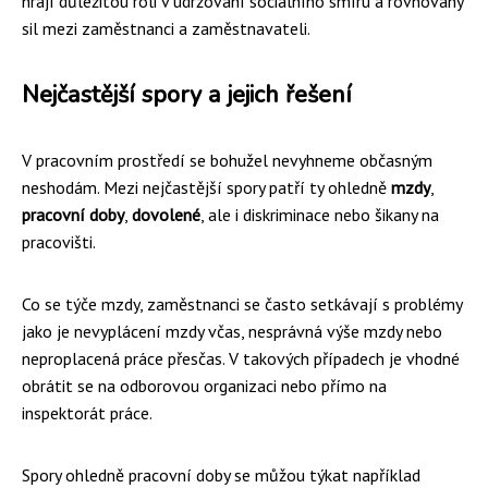
hrají důležitou roli v udržování sociálního smíru a rovnováhy
sil mezi zaměstnanci a zaměstnavateli.
Nejčastější spory a jejich řešení
V pracovním prostředí se bohužel nevyhneme občasným
neshodám. Mezi nejčastější spory patří ty ohledně
mzdy
,
pracovní doby
,
dovolené
, ale i diskriminace nebo šikany na
pracovišti.
Co se týče mzdy, zaměstnanci se často setkávají s problémy
jako je nevyplácení mzdy včas, nesprávná výše mzdy nebo
neproplacená práce přesčas. V takových případech je vhodné
obrátit se na odborovou organizaci nebo přímo na
inspektorát práce.
Spory ohledně pracovní doby se můžou týkat například