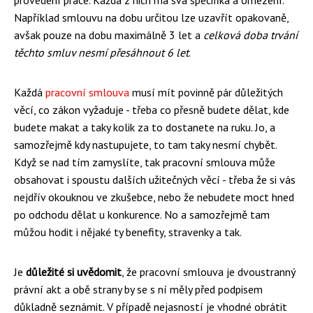
Například smlouvu na dobu určitou lze uzavřít opakovaně,
avšak pouze na dobu maximálně 3 let a
celková doba trvání
těchto smluv nesmí přesáhnout 6 let
.
Každá
pracovní smlouva
musí mít povinně pár důležitých
věcí, co zákon vyžaduje - třeba co přesně budete dělat, kde
budete makat a taky kolik za to dostanete na ruku. Jo, a
samozřejmě kdy nastupujete, to tam taky nesmí chybět.
Když se nad tím zamyslíte, tak pracovní smlouva může
obsahovat i spoustu dalších užitečných věcí - třeba že si vás
nejdřív okouknou ve zkušebce, nebo že nebudete moct hned
po odchodu dělat u konkurence. No a samozřejmě tam
můžou hodit i nějaké ty benefity, stravenky a tak.
Je
důležité si uvědomit
, že pracovní smlouva je dvoustranný
právní akt a obě strany by se s ní měly před podpisem
důkladně seznámit. V případě nejasností je vhodné obrátit