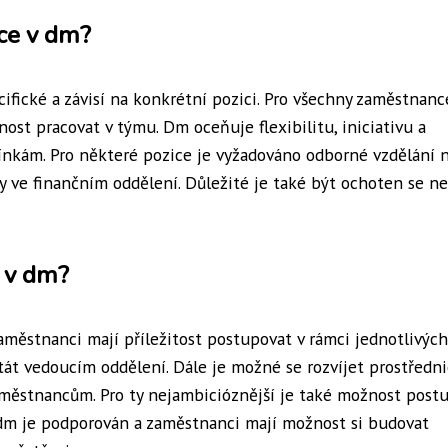
ce v dm?
ické a závisí na konkrétní pozici. Pro všechny zaměstnanc
st pracovat v týmu. Dm oceňuje flexibilitu, iniciativu a
ínkám. Pro některé pozice je vyžadováno odborné vzdělání 
ty ve finančním oddělení. Důležité je také být ochoten se n
u v dm?
městnanci mají příležitost postupovat v rámci jednotlivých
tát vedoucím oddělení. Dále je možné se rozvíjet prostředn
zaměstnancům. Pro ty nejambicióznější je také možnost post
 v dm je podporován a zaměstnanci mají možnost si budovat