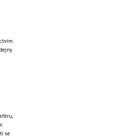
ictvím
dejny
sféru,
m
ti se