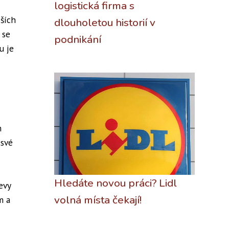
logistická firma s
ších
dlouholetou historií v
 se
podnikání
u je
m
 své
Hledáte novou práci? Lidl
evy
volná místa čekají!
m a