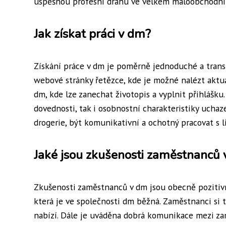
úspěšnou profesní dráhu ve velkém maloobchodní
Jak získat práci v dm?
Získání práce v dm je poměrně jednoduché a transp
webové stránky řetězce, kde je možné nalézt aktuá
dm, kde lze zanechat životopis a vyplnit přihlášku
dovednosti, tak i osobnostní charakteristiky uchaz
drogerie, být komunikativní a ochotný pracovat s l
Jaké jsou zkušenosti zaměstnanců
Zkušenosti zaměstnanců v dm jsou obecně pozitivní
která je ve společnosti dm běžná. Zaměstnanci si 
nabízí. Dále je uváděna dobrá komunikace mezi zam