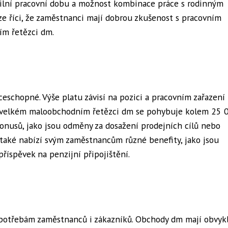
ibilní pracovní dobu a možnost kombinace práce s rodinným
lze říci, že zaměstnanci mají dobrou zkušenost s pracovním
m řetězci dm.
eschopné. Výše platu závisí na pozici a pracovním zařazení
 velkém maloobchodním řetězci dm se pohybuje kolem 25 
onusů, jako jsou odměny za dosažení prodejních cílů nebo
 také nabízí svým zaměstnancům různé benefity, jako jsou
říspěvek na penzijní připojištění.
é potřebám zaměstnanců i zákazníků. Obchody dm mají obvyk