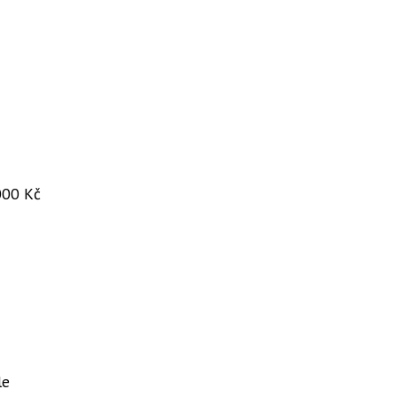
000 Kč
le