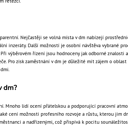
m řetězci.
arentní. Nejčastěji se volná místa v dm nabízejí prostředn
lní inzeráty. Další možností je osobní návštěva vybrané pro
. Při výběrovém řízení jsou hodnoceny jak odborné znalosti a
eče. Pro zisk zaměstnání v dm je důležité mít zájem o oblast
idmi.
 v dm?
. Mnoho lidí ocení přátelskou a podporující pracovní atmo
také cení možnosti profesního rozvoje a růstu, kterou jim d
ěstnanci a nadřízenými, což přispívá k pocitu sounáležitos