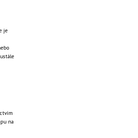
e je
nebo
eustále
ictvím
upu na