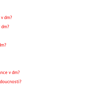
 v dm?
v dm?
 dm?
ance v dm?
udoucnosti?