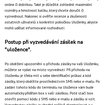
online či dobírkou. Také je důležité zohlednit maximální
rozměry a hmotnost balíku, který chcete doručit či
vyzvednout. Nakonec si ověřte recenze a zkušenosti
ostatních uživatelů s konkrétní pobočkou Uloženky, abyste
mohli udělat informované rozhodnutí.
Postup při vyzvedávání zásilek na
"uložence".
Po obdržení upozornění o příchodu zásilky na vaši Uloženku,
můžete se vydat na místo vyzvednutí. Při příchodu na
Uloženku je třeba mít u sebe identifikační průkaz a kód
zásilky, který obdržíte prostřednictvím SMS nebo e-mailu. Po
zadání tohoto kódu do terminálu na Uložence vám bude
automaticky přidělen box s vaší zásilkou. Poté stačí box
otevřít pomocí kódu z SMS nebo e-mailu a zásilku si vzít.
Vyzvednutou zásilku je vhodné pečlivě zkontrolovat a v