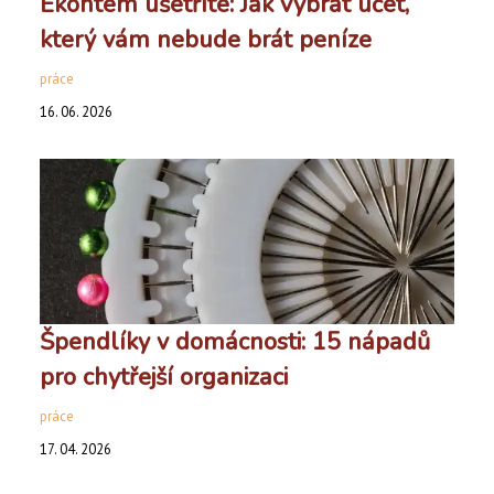
Ekontem ušetříte: Jak vybrat účet,
který vám nebude brát peníze
práce
16. 06. 2026
Špendlíky v domácnosti: 15 nápadů
pro chytřejší organizaci
práce
17. 04. 2026