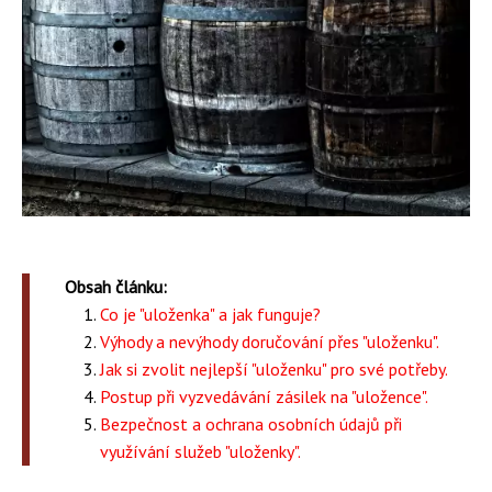
Obsah článku:
Co je "uloženka" a jak funguje?
Výhody a nevýhody doručování přes "uloženku".
Jak si zvolit nejlepší "uloženku" pro své potřeby.
Postup při vyzvedávání zásilek na "uložence".
Bezpečnost a ochrana osobních údajů při
využívání služeb "uloženky".