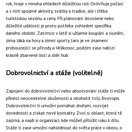
rok, hraje v mnoha ohledech důležitou roli. Ovlivňuje počasí
a s ním spojené aktivity, svátky a tradice, ale i třeba
turistickou sezónu a ceny. Při plánování dovolené nebo
důležité události je proto potřeba zohlednit specifika
daného období. Zatímco v létě si užijeme koupání a slunění,
zima láká na hory a zimní sporty. Jaro je ve znamení
probouzející se přírody a Velikonoc, podzim zase nabízí
krásně zbarvené listí a sběr hub.
Dobrovolnictví a stáže (volitelně)
Zapojení do dobrovolnictví nebo absolvování stáže ti může
přinést neocenitelné zkušenosti a obohatit tvůj životopis.
Dobrovolnictví ti umožní pomáhat druhým, rozvíjet
dovednosti a získat nové kontakty. Zvol si oblast, která tě
zajímá, a najdi si organizaci, kde můžeš přiložit ruku k dílu.
Stáže ti zase umožní nahlédnout do světa práce v oboru, o