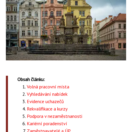
Obsah článku:
Volná pracovní místa
Vyhledávání nabídek
Evidence uchazečů
Rekvalifikace a kurzy
Podpora v nezaměstnanosti
Kariérní poradenství
Zaměstnavatelé a ÚP