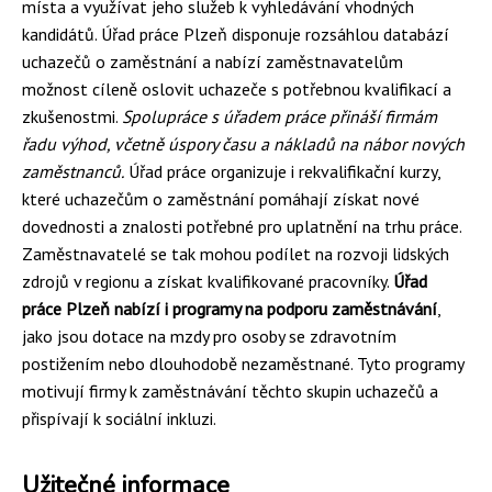
místa a využívat jeho služeb k vyhledávání vhodných
kandidátů. Úřad práce Plzeň disponuje rozsáhlou databází
uchazečů o zaměstnání a nabízí zaměstnavatelům
možnost cíleně oslovit uchazeče s potřebnou kvalifikací a
zkušenostmi.
Spolupráce s úřadem práce přináší firmám
řadu výhod, včetně úspory času a nákladů na nábor nových
zaměstnanců.
Úřad práce organizuje i rekvalifikační kurzy,
které uchazečům o zaměstnání pomáhají získat nové
dovednosti a znalosti potřebné pro uplatnění na trhu práce.
Zaměstnavatelé se tak mohou podílet na rozvoji lidských
zdrojů v regionu a získat kvalifikované pracovníky.
Úřad
práce Plzeň nabízí i programy na podporu zaměstnávání
,
jako jsou dotace na mzdy pro osoby se zdravotním
postižením nebo dlouhodobě nezaměstnané. Tyto programy
motivují firmy k zaměstnávání těchto skupin uchazečů a
přispívají k sociální inkluzi.
Užitečné informace