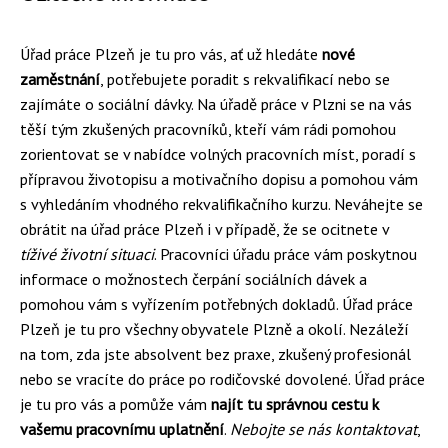
Úřad práce Plzeň je tu pro vás, ať už hledáte
nové
zaměstnání
, potřebujete poradit s rekvalifikací nebo se
zajímáte o sociální dávky. Na úřadě práce v Plzni se na vás
těší tým zkušených pracovníků, kteří vám rádi pomohou
zorientovat se v nabídce volných pracovních míst, poradí s
přípravou životopisu a motivačního dopisu a pomohou vám
s vyhledáním vhodného rekvalifikačního kurzu. Neváhejte se
obrátit na úřad práce Plzeň i v případě, že se ocitnete v
tíživé životní situaci
. Pracovníci úřadu práce vám poskytnou
informace o možnostech čerpání sociálních dávek a
pomohou vám s vyřízením potřebných dokladů. Úřad práce
Plzeň je tu pro všechny obyvatele Plzně a okolí. Nezáleží
na tom, zda jste absolvent bez praxe, zkušený profesionál
nebo se vracíte do práce po rodičovské dovolené. Úřad práce
je tu pro vás a pomůže vám
najít tu správnou cestu k
vašemu pracovnímu uplatnění
.
Nebojte se nás kontaktovat
,