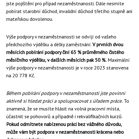
jste pojištění pro případ nezaměstnanosti. Dále nesmíte
pobírat starobní důchod, invalidní důchod třetího stupně ani
mateřskou dovolenou.
Výše podpory v nezaměstnanosti se odvíjí od vašeho
předchozího výdělku a délky zaměstnání.
V prvních dvou
měsících pobírání podpory činí 65 % průměrného čistého
měsíčního výdělku, v dalších měsících pak 50 %.
Maximální
výše podpory v nezaměstnanosti je v roce 2023 stanovena
na 20 778 Kč.
Během pobírání podpory v nezaměstnanosti jste povinni
aktivně si hledat práci a spolupracovat s úřadem práce.
To
znamená, že se musíte hlásit na volná pracovní místa,
účastnit se pohovorů a případně i rekvalifikačních kurzů.
Pokud odmítnete nabízenou práci bez vážného důvodu,
může vám být podpora v nezaměstnanosti krácena nebo