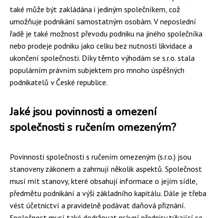
také může být zakládána i jediným společníkem, což
umožňuje podnikání samostatným osobám. V neposlední
řadě je také možnost převodu podniku na jiného společníka
nebo prodeje podniku jako celku bez nutnosti likvidace a
ukončení společnosti. Díky těmto výhodám se s.r.o. stala
populárním právním subjektem pro mnoho úspěšných
podnikatelů v České republice.
Jaké jsou povinnosti a omezení
společnosti s ručením omezeným?
Povinnosti společnosti s ručením omezeným (s.r.o.) jsou
stanoveny zákonem a zahrnují několik aspektů. Společnost
musí mít stanovy, které obsahují informace o jejím sídle,
předmětu podnikání a výši základního kapitálu. Dále je třeba
vést účetnictví a pravidelně podávat daňová přiznání.
Společnost musí také dodržovat právní předpisy týkající se