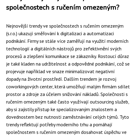
společnostech s ručením omezeným?
Nejnovější trendy ve společnostech s ručením omezeným
(s.r.o.) ukazují směřování k digitalizaci a automatizaci
podnikání. Firmy se stále více zaměřují na využití moderních
technologií a digitálních nástrojů pro zefektivnění svých
procesů a zlepšení komunikace se zákazníky. Rostoucí důraz
je také kladen na udržitelnost a odpovědné podnikání, což se
projevuje například ve snaze minimalizovat negativní
dopady na životní prostředí. Dalším trendem je rozvoj
coworkingových center, která umožňují malým firmám sdílet
prostor a zdroje za účelem snižování nákladů. Společnosti s
ručením omezeným také často využívají outsourcing služeb,
aby si zajistily přístup ke specializovaným znalostem a
dovednostem bez nutnosti zaměstnávání celých týmů. Tyto
trendy reflektují potřeby moderního trhu a pomáhají
společnostem s ručením omezeným dosahovat úspěchu ve