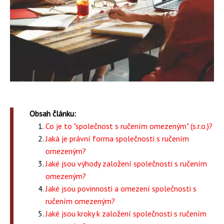
Obsah článku:
Co je to "společnost s ručením omezeným" (s.r.o.)?
Jaká je právní forma společnosti s ručením
omezeným?
Jaké jsou výhody založení společnosti s ručením
omezeným?
Jaké jsou povinnosti a omezení společnosti s
ručením omezeným?
Jaké jsou kroky k založení společnosti s ručením