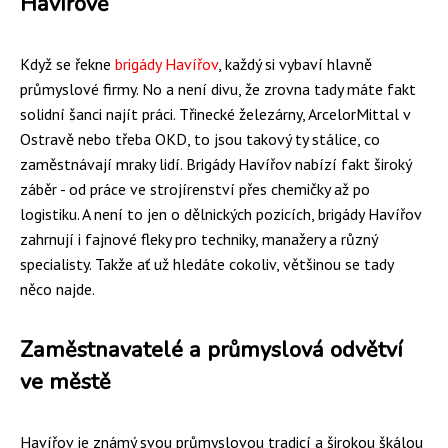
Havířově
Když se řekne
brigády Havířov
, každý si vybaví hlavně
průmyslové firmy. No a není divu, že zrovna tady máte fakt
solidní šanci najít práci. Třinecké železárny, ArcelorMittal v
Ostravě nebo třeba OKD, to jsou takový ty stálice, co
zaměstnávají mraky lidí. Brigády Havířov nabízí fakt široký
záběr - od práce ve strojírenství přes chemičky až po
logistiku. A není to jen o dělnických pozicích, brigády Havířov
zahrnují i fajnové fleky pro techniky, manažery a různý
specialisty. Takže ať už hledáte cokoliv, většinou se tady
něco najde.
Zaměstnavatelé a průmyslová odvětví
ve městě
Havířov je známý svou průmyslovou tradicí a širokou škálou