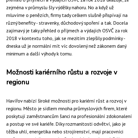
zejména v průmyslu šly výdělky nahoru. No a když už
mluvíme o penězích, firmy tady celkem slušně přispívají na
různý benefity - stravenky, důchodový spoření a tak. Docela
zajímavý je taky přehled o příjmech a výdajích OSVČ za rok
2018 v kontextu toho, jak se mezitím zlepšily podmínky -
dneska už je normální mít víc dovolený než zákonem daný
minimum a další výhody k tomu.
Možnosti kariérního růstu a rozvoje v
regionu
Havířov nabízí široké možnosti pro kariérní růst a rozvoj v
regionu. Město je sídlem mnoha průmyslových firem, které
poskytují zaměstnancům šanci na profesionální zdokonalení
a postup ve své kariéře. Díky rozmanitosti odvětví, jako je
těžba uhlí, energetika nebo strojírenství, mají pracovníci