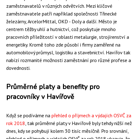
zaměstnavatelů v různých odvětvích. Mezi klíčové
zaměstnavatele patří například společnosti Třinecké
železárny, ArcelorMittal, OKD - Doly a další. Město je
centrem těžby uhlí a hutnictví, což poskytuje mnoho
pracovních příležitostí v oblasti metalurgie, strojírenství a
energetiky. Kromě toho zde působí i firmy zaměřené na
automobilový průmysl, logistiku a stavebnictví. Havířov tak
nabízí rozmanité možnosti zaměstnání pro různé profese a
dovednosti.
Průměrné platy a benefity pro
pracovníky v Havířově
Když se podíváme na
přehled o příjmech a výdajích OSVČ za
rok 2018
, tak průměrné platy v Havířově byly tehdy nižší než
dnes, kdy se pohybují kolem 30 tisíc měsíčně. Pro srovnání,
přehled o příjmech a výdajích OSVČ za rok 2018 ukazuje, že