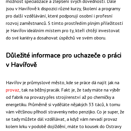
možnost specializace a zlepšení svých dovedností. Dále
jsou v Havířově k dispozici různé kurzy, školení a programy
pro další vzdělávání, které podporují osobní i profesní
rozvoj zaměstnanců. S tímto prostředím plným příležitostí
je Havířov ideálním místem pro ty, kteří chtějí investovat
do své kariéry a dosahovat úspěchů ve svém oboru.
Důležité informace pro uchazeče o práci
v Havířově
Havířov je průmyslové město, kde se práce dá najít jak na
provaz
, tak na běžný pracák. Fakt je, že tady máte na výběr
od fabrik na provazy přes strojírenství až po chemičky a
energetiku. Průměrně si vyděláte nějakých 33 táců, k tomu
vám většinou přihodí stravenky nebo penzijko. Co je super, že
se tady můžete dál vzdělávat, a když vám nevadí provaz
kolem krku v podobě dojíždění, máte to kousek do Ostravy